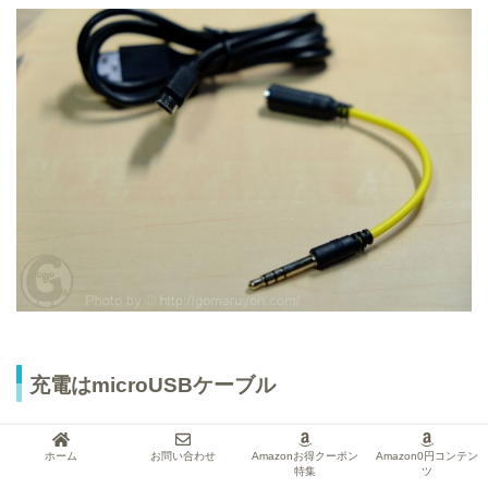
充電はmicroUSBケーブル
Ulefone ARMORはType-Cじゃない。少し残念。
ホーム
お問い合わせ
Amazonお得クーポン
Amazon0円コンテン
特集
ツ