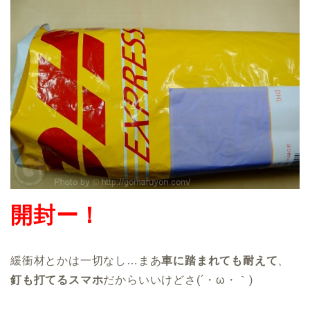
開封ー！
緩衝材とかは一切なし…まあ
車に踏まれても耐えて
、
釘も打てるスマホ
だからいいけどさ(´・ω・｀)