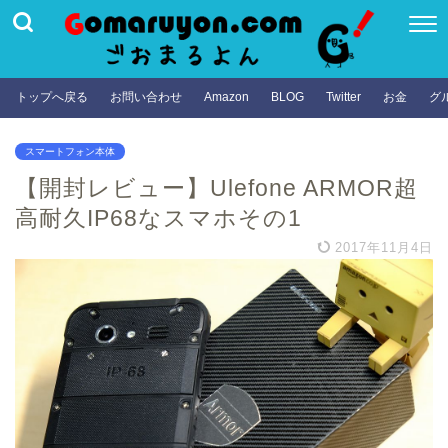
トップへ戻る
お問い合わせ
Amazon
BLOG
Twitter
お金
グ
スマートフォン本体
【開封レビュー】Ulefone ARMOR超
高耐久IP68なスマホその1
2017年11月4日