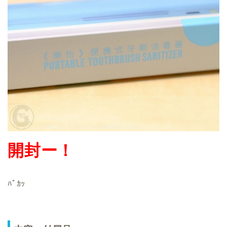
開封ー！
ﾊﾟｶｯ