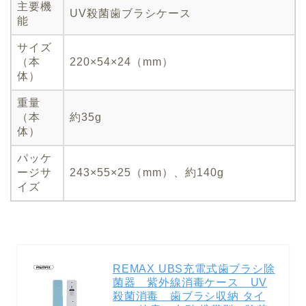
主要機
UV殺菌歯ブラシケース
能
サイズ
（本
220×54×24（mm）
体）
重量
（本
約35g
体）
パッケ
ージサ
243×55×25（mm）、約140g
イズ
REMAX UBS充電式歯ブラシ除
菌器 紫外線消毒ケース UV
殺菌消毒 歯ブラシ収納 タイ