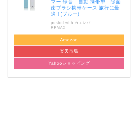
マー 静音 自動 携帯型 除菌
歯ブラシ携帯ケース 旅行に最
適 ! (ブルー)
posted with
カエレバ
REMAX
Amazon
楽天市場
Yahooショッピング