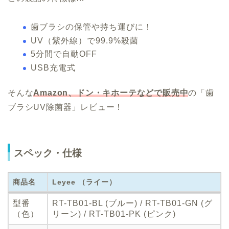
歯ブラシの保管や持ち運びに！
UV（紫外線）で99.9%殺菌
5分間で自動OFF
USB充電式
そんな
Amazon、ドン・キホーテなどで販売中
の「歯
ブラシUV除菌器」レビュー！
スペック・仕様
商品名
Leyee （ライー）
商品名
Leyee （ライー）
型番
RT-TB01-BL (ブルー) / RT-TB01-GN (グ
（色）
リーン) / RT-TB01-PK (ピンク)