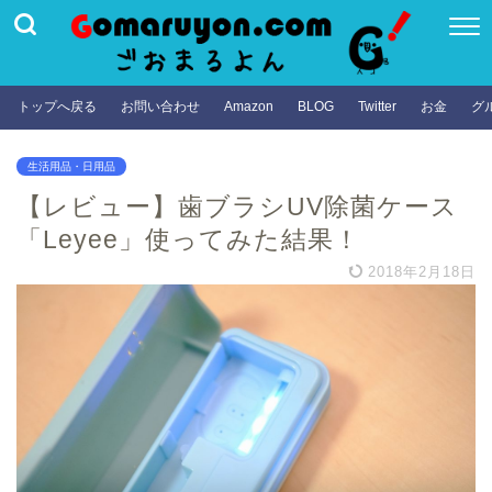
トップへ戻る
お問い合わせ
Amazon
BLOG
Twitter
お金
グ
生活用品・日用品
【レビュー】歯ブラシUV除菌ケース
「Leyee」使ってみた結果！
2018年2月18日