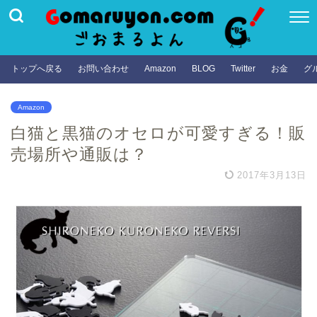
トップへ戻る
お問い合わせ
Amazon
BLOG
Twitter
お金
グ
Amazon
白猫と黒猫のオセロが可愛すぎる！販
売場所や通販は？
2017年3月13日