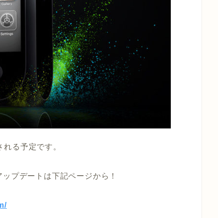
で発売される予定です。
アップデートは下記ページから！
m/