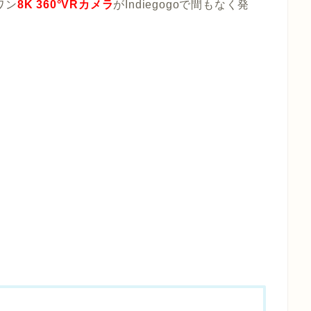
ワン
8K 360°VRカメラ
がIndiegogoで間もなく発