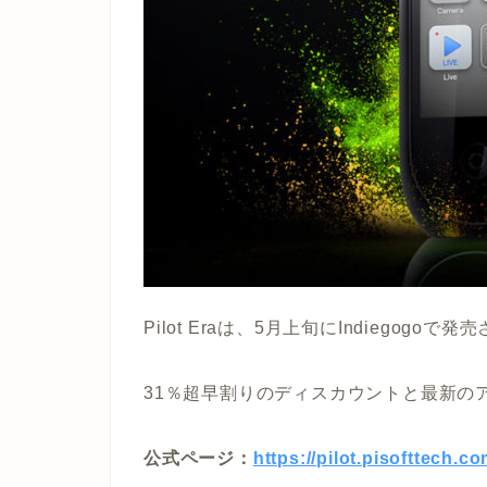
Pilot Eraは、5月上旬にIndiegogo
31％超早割りのディスカウントと最新の
公式ページ：
https://pilot.pisofttech.co