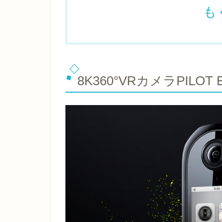
も
8K360°VRカメラPILOT