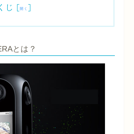
くじ
[
]
開く
 ERAとは？