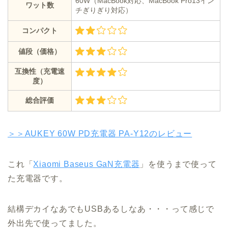
60W（MacBook対応、MacBook Pro13イン
ワット数
チぎりぎり対応）
コンパクト
値段（価格）
互換性（充電速
度）
総合評価
＞＞AUKEY 60W PD充電器 PA-Y12のレビュー
これ「
Xiaomi Baseus GaN充電器
」を使うまで使って
た充電器です。
結構デカイなあでもUSBあるしなあ・・・って感じで
外出先で使ってました。