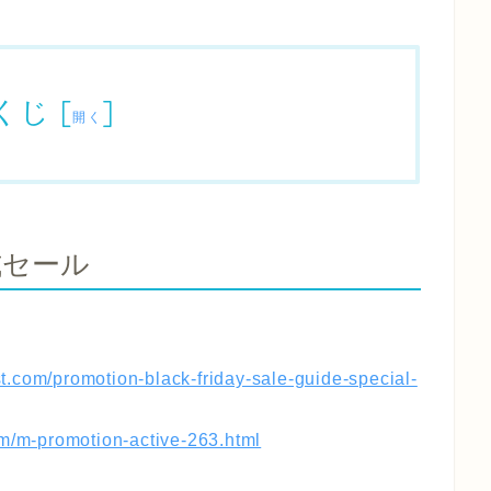
くじ
[
]
開く
式セール
t.com/promotion-black-friday-sale-guide-special-
m/m-promotion-active-263.html