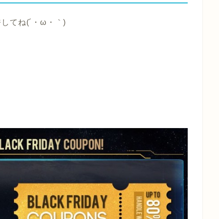
てね(´・ω・｀)