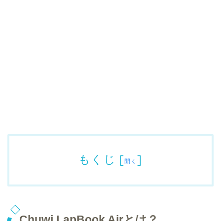
もくじ
[
]
開く
Chuwi LapBook Airとは？