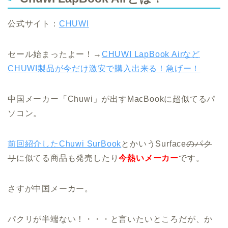
公式サイト：
CHUWI
セール始まったよー！→
CHUWI LapBook Airなど
CHUWI製品が今だけ激安で購入出来る！急げー！
中国メーカー「Chuwi」が出すMacBookに超似てるパ
ソコン。
前回紹介したChuwi SurBook
とかいうSurface
のパク
リ
に似てる商品も発売したり
今熱いメーカー
です。
さすが中国メーカー。
パクリが半端ない！・・・と言いたいところだが、か