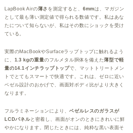
LapBook Airの
薄さ
を測定すると、
6mm
は、マガジン
として最も薄い測定値で得られる数値です。私はあな
たについて知らないが、私はその数にショックを受け
ている。
実際のMacBookやSurfaceラップトップに触れるよう
に、
1.3 kgの重量
のフルメタル胴体を備えた
薄型で軽
量の14.1インチラップトップ
で、マットトリートメン
トでとてもスマートで快適です。これは、ゼロに近い
ベゼル設計のおかげで、画面対ボディ比がより大きく
なります。
フルラミネーションにより、
ベゼルレスのガラスが
LCDパネル
と密着し、画面がオンのときにきれいに鮮
やかになります。閉じたときには、純粋な黒い表面そ