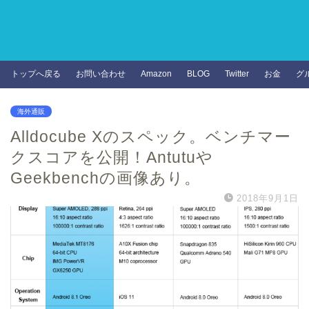
トップへ戻る
お問い合わせ
Amazon
BLOG
Twitter
お金
グ
海外通販
Alldocube Xのスペック。ベンチマー
クスコアを公開！Antutuや
Geekbenchの画像あり。
2018年9月1日