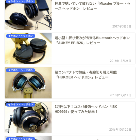
イヤホン・ヘッドホン
軽量で聴いていて疲れない「Mixcder ブルートゥ
ース ヘッドホン」レビュー
2017年3月6日
イヤホン・ヘッドホン
超小型！折り畳みが出来るBluetoothヘッドホン
『AUKEY EP-B26』レビュー
2016年12月26日
イヤホン・ヘッドホン
超コンパクトで無線・有線切り替え可能
『HUKOER ヘッドホン』レビュー
2016年12月17日
イヤホン・ヘッドホン
1万円以下！コスパ最強ヘッドホン「iSK
HD9999」使ってみた結果！
2016年10月25日
イヤホン・ヘッドホン