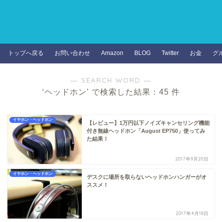
トップへ戻る
お問い合わせ
Amazon
BLOG
Twitter
お金
グ
― SEARCH WORD ―
‘ヘッドホン’ で検索した結果：45 件
イヤホン・ヘッドホン
【レビュー】1万円以下ノイズキャンセリング機能
付き無線ヘッドホン「August EP750」使ってみ
た結果！
2017年9月20日
イヤホン・ヘッドホン
デスクに場所を取らないヘッドホンハンガーがオ
ススメ！
2017年4月18日