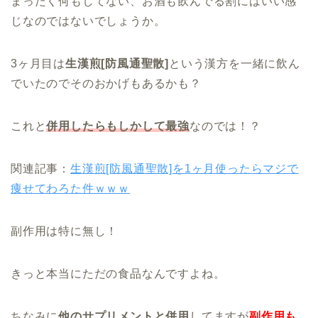
まったく何もしてない、お酒も飲んでる割にはいい感
じなのではないでしょうか。
3ヶ月目は
生漢煎[防風通聖散]
という漢方を一緒に飲ん
でいたのでそのおかげもあるかも？
これと
併用したらもしかして最強
なのでは！？
関連記事：
生漢煎[防風通聖散]を1ヶ月使ったらマジで
痩せてわろた件ｗｗｗ
副作用は特に無し！
きっと本当にただの食品なんですよね。
ちなみに
他のサプリメントと併用
してますが
副作用も