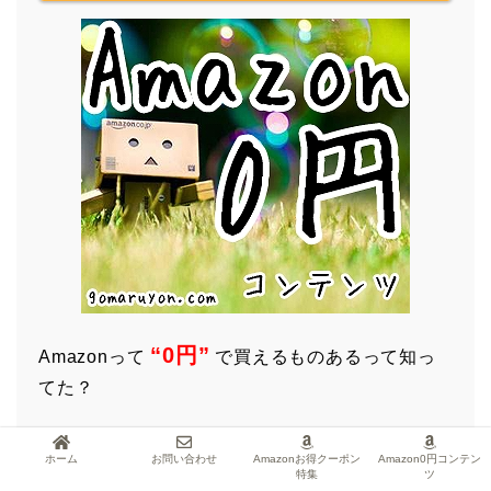
“0円”
Amazonって
で買えるものあるって知っ
てた？
ホーム
お問い合わせ
Amazonお得クーポン
Amazon0円コンテン
今すぐチェック！
特集
ツ