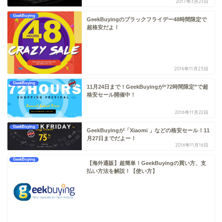
2017年3月23日
GeekBuying
GeekBuyingのブラックフライデー48時間限定で
超格安だよ！
2016年11月25日
GeekBuying
11月24日まで！GeekBuyingが“72時間限定”で超
格安セール開催中！
2016年11月22日
GeekBuying
GeekBuyingが「Xiaomi 」などの格安セール！11
月27日までだよー！
2016年11月16日
GeekBuying
【海外通販】超簡単！GeekBuyingの買い方、支
払い方法を解説！【使い方】